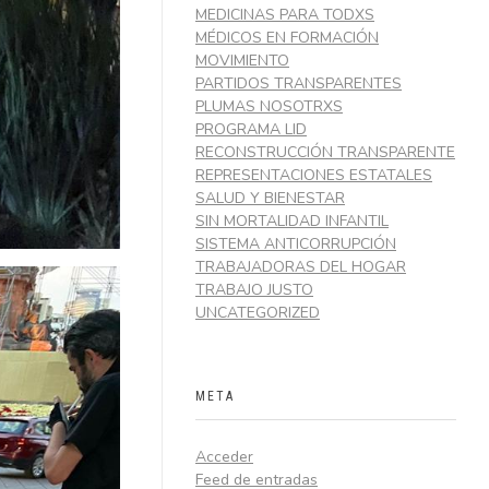
MEDICINAS PARA TODXS
MÉDICOS EN FORMACIÓN
MOVIMIENTO
PARTIDOS TRANSPARENTES
PLUMAS NOSOTRXS
PROGRAMA LID
RECONSTRUCCIÓN TRANSPARENTE
REPRESENTACIONES ESTATALES
SALUD Y BIENESTAR
SIN MORTALIDAD INFANTIL
SISTEMA ANTICORRUPCIÓN
TRABAJADORAS DEL HOGAR
TRABAJO JUSTO
UNCATEGORIZED
META
Acceder
Feed de entradas