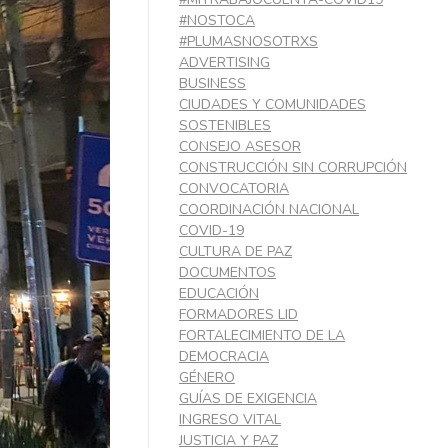
#NOSTOCA
#PLUMASNOSOTRXS
ADVERTISING
BUSINESS
CIUDADES Y COMUNIDADES
SOSTENIBLES
CONSEJO ASESOR
CONSTRUCCIÓN SIN CORRUPCIÓN
CONVOCATORIA
COORDINACIÓN NACIONAL
COVID-19
CULTURA DE PAZ
DOCUMENTOS
EDUCACIÓN
FORMADORES LID
FORTALECIMIENTO DE LA
DEMOCRACIA
GÉNERO
GUÍAS DE EXIGENCIA
INGRESO VITAL
JUSTICIA Y PAZ