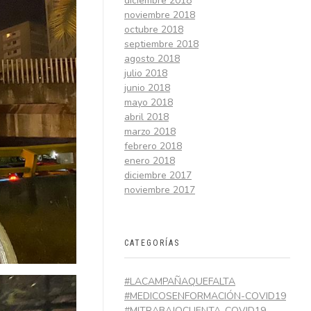
diciembre 2018
noviembre 2018
octubre 2018
septiembre 2018
agosto 2018
julio 2018
junio 2018
mayo 2018
abril 2018
marzo 2018
febrero 2018
enero 2018
diciembre 2017
noviembre 2017
CATEGORÍAS
#LACAMPAÑAQUEFALTA
#MEDICOSENFORMACIÓN-COVID19
#MITRABAJOCUENTA-COVID19