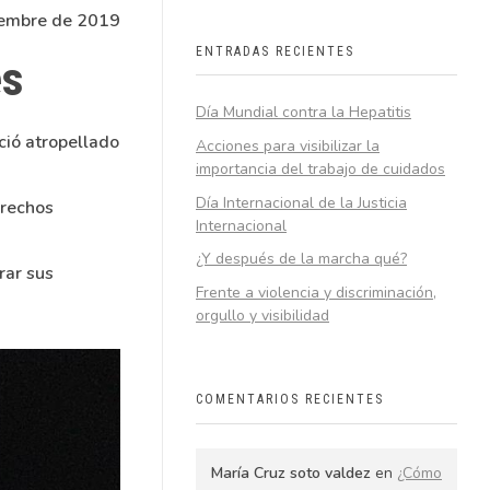
iembre de 2019
ENTRADAS RECIENTES
es
Día Mundial contra la Hepatitis
ció atropellado
Acciones para visibilizar la
importancia del trabajo de cuidados
Día Internacional de la Justicia
erechos
Internacional
¿Y después de la marcha qué?
rar sus
Frente a violencia y discriminación,
orgullo y visibilidad
COMENTARIOS RECIENTES
María Cruz soto valdez
en
¿Cómo