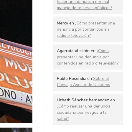
hacer una denuncia por mal
manejo de recursos públicos?
Mercy
en
¿Cómo presentar una
denuncia por contenidos en
radio o televisión?
Agarrate al sillón
en
¿Cómo
presentar una denuncia por
contenidos en radio o televisión?
Pablo Resendiz
en
Sobre el
Consejo Asesor de Nosotrxs
Lizbeth Sánchez hernandez
en
¿Cómo realizar una denuncia
ciudadana por riesgos a la
salud?