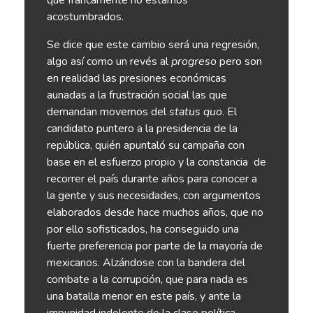
acostumbrados.
Se dice que este cambio será una regresión,
algo así como un revés al
progreso
pero son
en realidad las presiones económicas
aunadas a la frustración social las que
demandan movernos del
status quo
. El
candidato puntero a la presidencia de la
república, quién apuntaló su campaña con
base en el esfuerzo propio y la constancia
de
recorrer el país durante años para conocer a
la gente y sus necesidades, con argumentos
elaborados desde hace muchos años, que no
por ello sofisticados, ha conseguido una
fuerte preferencia por parte de la mayoría de
mexicanos. Alzándose con la bandera del
combate a la corrupción, que para nada es
una batalla menor en este país, y ante la
impunidad indolente de la clase política