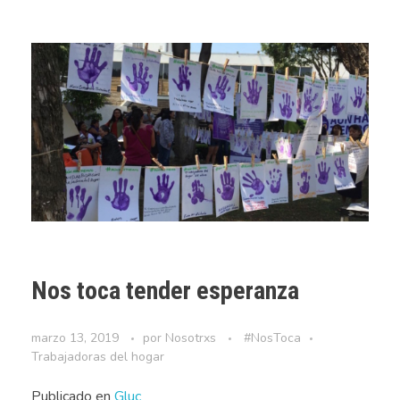
Nos toca tender esperanza
marzo 13, 2019
por
Nosotrxs
#NosToca
Trabajadoras del hogar
Publicado en
Gluc