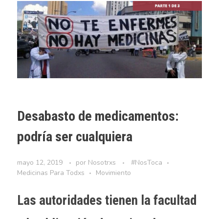
Desabasto de medicamentos:
podría ser cualquiera
mayo 12, 2019
por
Nosotrxs
#NosToca
Medicinas Para Todxs
Movimiento
Las autoridades tienen la facultad