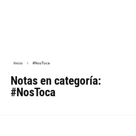
Inicio
#NosToca
Notas en categoría:
#NosToca