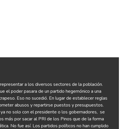
representar a los diversos sectores de la población.
 que el poder pasara de un partido hegemónico a una
trapeso. Eso no sucedió. En lugar de establecer reglas
cometer abusos y repartirse puestos y presupuestos.
ó ya no solo con el presidente o los gobernadores,
se
os más por sacar al PRI de los Pinos que de la forma
ica. No fue así. Los partidos políticos no han cumplido