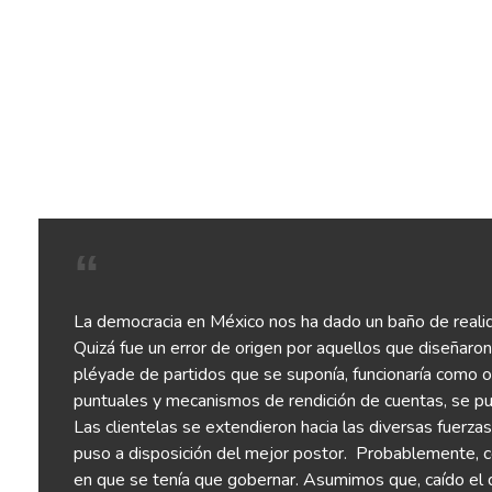
La democracia en México nos ha dado un baño de realida
Quizá fue un error de origen por aquellos que diseñaro
pléyade de partidos que se suponía, funcionaría como op
puntuales y mecanismos de rendición de cuentas, se pu
Las clientelas se extendieron hacia las diversas fuerza
puso a disposición del mejor postor.
Probablemente, co
en que se tenía que gobernar. Asumimos que, caído el di