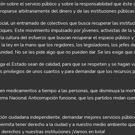
ión sobre el servicio público y sobre la responsabilidad que éste 
opiarse arbitrariamente del dinero y de las instituciones públicas
ial, un entramado de colectivos que busca recuperar las institu
aciques. Este movimiento impulsado por jóvenes, activistas de la s
 cultura del esfuerzo que buscan recuperar el espacio público y l
a ley en la mano que los regidores, los legisladores, los jefes de
unidad. No se les pide algo que no pueden dar. Se les exige que 
rga el Estado sean de calidad, para que se respeten y se hagan va
os privilegios de unos cuantos y para demandar que los recursos p
en medicamentos a tiempo a las personas, que disminuya la mortali
stema Nacional Anticorrupción funcione, que los partidos rindan cu
ión ciudadana independiente, demandar mejores servicios público
s permita tener derecho a la ciudad y a nuestro medio ambiente 
 derechos y nuestras instituciones ¡Vamos en bola!