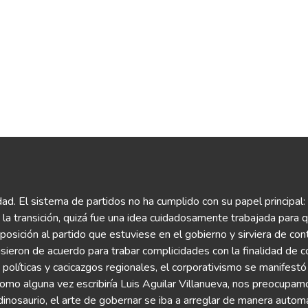
d. El sistema de partidos no ha cumplido con su papel principal: 
n la transición, quizá fue una idea cuidadosamente trabajada para
osición al partido que estuviese en el gobierno y sirviera de con
sieron de acuerdo para trabar complicidades con la finalidad de 
s políticas y cacicazgos regionales, el corporativismo se manifest
mo alguna vez escribiría Luis Aguilar Villanueva, nos preocupam
nosaurio, el arte de gobernar se iba a arreglar de manera automát