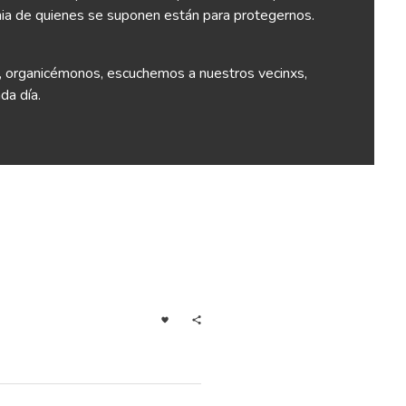
inia de quienes se suponen están para protegernos.
s, organicémonos, escuchemos a nuestros vecinxs,
da día.