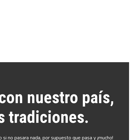
on nuestro país,
 tradiciones.
 si no pasara nada, por supuesto que pasa y ¡mucho!