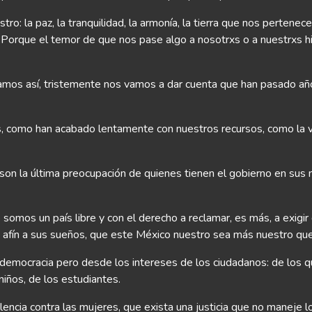
tro: la paz, la tranquilidad, la armonía, la tierra que nos pertene
rque el temor de que nos pase algo a nosotrxs o a nuestrxs hijxs 
mos así, tristemente nos vamos a dar cuenta que han pasado año
como han acabado lentamente con nuestros recursos, como la viol
son la última preocupación de quienes tienen el gobierno en sus 
 somos un país libre y con el derecho a reclamar, es más, a exigi
o afín a sus sueños, que este México nuestro sea más nuestro que
democracia pero desde los intereses de los ciudadanos: de los 
niños, de los estudiantes.
iolencia contra las mujeres, que exista una justicia que no maneje