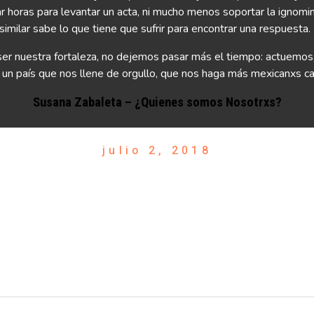
ar horas para levantar un acta, ni mucho menos soportar la ignom
similar sabe lo que tiene que sufrir para encontrar una respuesta.
 ser nuestra fortaleza, no dejemos pasar más el tiempo: actuemo
un país que nos llene de orgullo, que nos haga más mexicanxs ca
Susana Zabaleta – ¿Quienes somos Nosotrxs?
julio 2, 2018