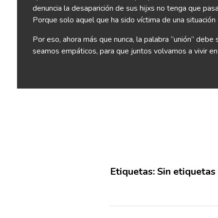
denuncia la desaparición de sus hijxs no tenga que pas
Porque solo aquel que ha sido víctima de una situación 
Por eso, ahora más que nunca, la palabra “unión” debe
seamos empáticos, para que juntos volvamos a vivir en 
Etiquetas: Sin etiquetas