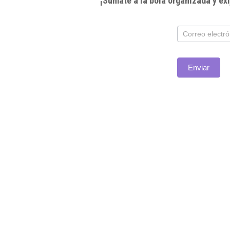
¡Súmate a la bola organizada y e
Subscríbete
Enviar