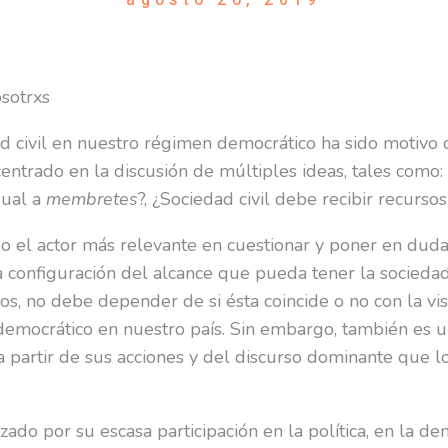
sotrxs
dad civil en nuestro régimen democrático ha sido motiv
centrado en la discusión de múltiples ideas, tales como:
gual a
membretes
?, ¿Sociedad civil debe recibir recurso
ido el actor más relevante en cuestionar y poner en dud
la configuración del alcance que pueda tener la socieda
hos, no debe depender de si ésta coincide o no con la vis
democrático en nuestro país. Sin embargo, también es u
partir de sus acciones y del discurso dominante que l
ado por su escasa participación en la política, en la de