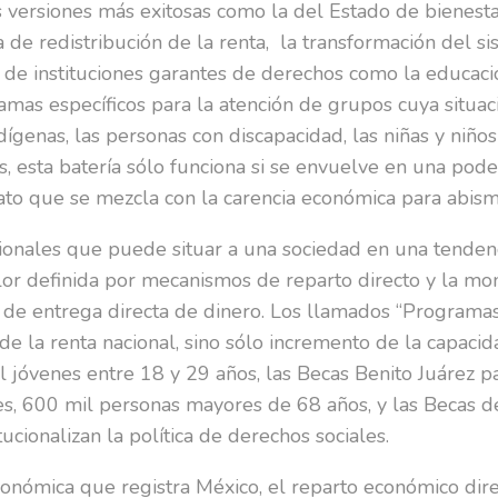
us versiones más exitosas como la del Estado de bienes
a de redistribución de la renta, la transformación del s
to de instituciones garantes de derechos como la educac
gramas específicos para la atención de grupos cuya situ
ígenas, las personas con discapacidad, las niñas y niño
, esta batería sólo funciona si se envuelve en una poder
ato que se mezcla con la carencia económica para abisma
cionales que puede situar a una sociedad en una tendenc
or definida por mecanismos de reparto directo y la mon
ino de entrega directa de dinero. Los llamados “Programa
 de la renta nacional, sino sólo incremento de la capac
 jóvenes entre 18 y 29 años, las Becas Benito Juárez pa
nes, 600 mil personas mayores de 68 años, y las Becas 
ucionalizan la política de derechos sociales.
onómica que registra México, el reparto económico dire