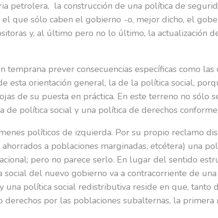
ria petrolera, la construcción de una política de segur
n el que sólo caben el gobierno -o, mejor dicho, el gob
sitoras y, al último pero no lo último, la actualización
n temprana prever consecuencias específicas como las q
 esta orientación general, la de la política social, por
ojas de su puesta en práctica. En este terreno no sólo 
va de política social y una política de derechos conforme 
gímenes políticos de izquierda. Por su propio reclamo disc
s ahorrados a poblaciones marginadas, etcétera) una polí
onal; pero no parece serlo. En lugar del sentido estruc
ca social del nuevo gobierno va a contracorriente de una 
y una política social redistributiva reside en que, tanto
 o derechos por las poblaciones subalternas, la primera 