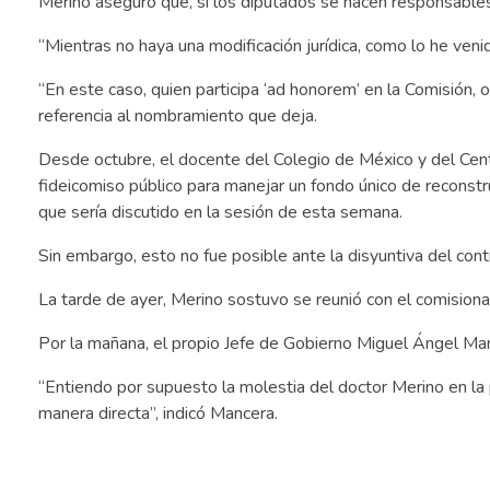
Merino aseguró que, si los diputados se hacen responsables 
“Mientras no haya una modificación jurídica, como lo he veni
“En este caso, quien participa ‘ad honorem’ en la Comisión,
referencia al nombramiento que deja.
Desde octubre, el docente del Colegio de México y del Cen
fideicomiso público para manejar un fondo único de reconstr
que sería discutido en la sesión de esta semana.
Sin embargo, esto no fue posible ante la disyuntiva del con
La tarde de ayer, Merino sostuvo se reunió con el comisionad
Por la mañana, el propio Jefe de Gobierno Miguel Ángel Ma
“Entiendo por supuesto la molestia del doctor Merino en la
manera directa”, indicó Mancera.