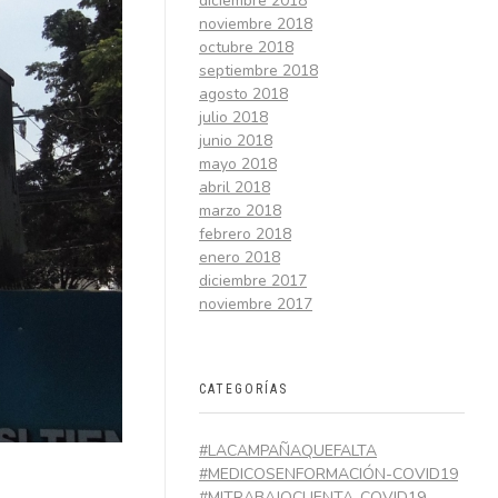
diciembre 2018
noviembre 2018
octubre 2018
septiembre 2018
agosto 2018
julio 2018
junio 2018
mayo 2018
abril 2018
marzo 2018
febrero 2018
enero 2018
diciembre 2017
noviembre 2017
CATEGORÍAS
#LACAMPAÑAQUEFALTA
#MEDICOSENFORMACIÓN-COVID19
#MITRABAJOCUENTA-COVID19