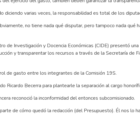
del ejercicio del gasto, también deben garantizar la transparenci
do diciendo varias veces, la responsabilidad es total de los diputa
 obviamente, no tiene nada qué disputar, pero tampoco nada qué h
tro de Investigación y Docencia Económicas (CIDE) presentó una
ucción y transparentar los recursos a través de la Secretaría de 
trol de gasto entre los integrantes de la Comisión 19S.
o Ricardo Becerra para plantearle la separación al cargo honorífi
ncera reconoció la inconformidad del entonces subcomisionado.
 parte de cómo quedó la redacción (del Presupuesto). Él nos lo h