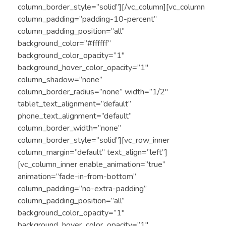
column_border_style=”solid”][/vc_column][vc_column
column_padding=”padding-10-percent”
column_padding_position=”all”
background_color=”#ffffff”
background_color_opacity=”1″
background_hover_color_opacity=”1″
column_shadow=”none”
column_border_radius=”none” width=”1/2″
tablet_text_alignment=”default”
phone_text_alignment=”default”
column_border_width=”none”
column_border_style=”solid”][vc_row_inner
column_margin=”default” text_align=”left”]
[vc_column_inner enable_animation=”true”
animation=”fade-in-from-bottom”
column_padding=”no-extra-padding”
column_padding_position=”all”
background_color_opacity=”1″
background_hover_color_opacity=”1″