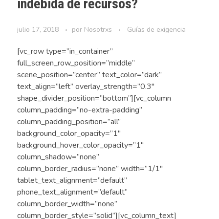
indebida de recursos?
julio 17, 2018
por
Nosotrxs
Guías de exigencia
[vc_row type=”in_container”
full_screen_row_position=”middle”
scene_position=”center” text_color=”dark”
text_align=”left” overlay_strength=”0.3″
shape_divider_position=”bottom”][vc_column
column_padding=”no-extra-padding”
column_padding_position=”all”
background_color_opacity=”1″
background_hover_color_opacity=”1″
column_shadow=”none”
column_border_radius=”none” width=”1/1″
tablet_text_alignment=”default”
phone_text_alignment=”default”
column_border_width=”none”
column_border_style=”solid”][vc_column_text]