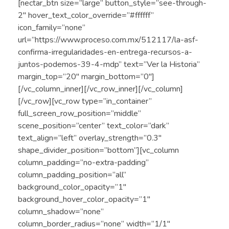
[nectar_btn size=”large” button_style=”see-through-
2″ hover_text_color_override=”#ffffff”
icon_family=”none”
url=”https://www.proceso.com.mx/512117/la-asf-
confirma-irregularidades-en-entrega-recursos-a-
juntos-podemos-39-4-mdp” text=”Ver la Historia”
margin_top=”20″ margin_bottom=”0″]
[/vc_column_inner][/vc_row_inner][/vc_column]
[/vc_row][vc_row type=”in_container”
full_screen_row_position=”middle”
scene_position=”center” text_color=”dark”
text_align=”left” overlay_strength=”0.3″
shape_divider_position=”bottom”][vc_column
column_padding=”no-extra-padding”
column_padding_position=”all”
background_color_opacity=”1″
background_hover_color_opacity=”1″
column_shadow=”none”
column_border_radius=”none” width=”1/1″