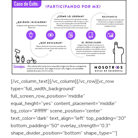
[/vc_column_text][/vc_column][/vc_row][vc_row
type=”full_width_background”
full_screen_row_position=”middle”
equal_height=”yes” content_placement=”middle”
bg_color=”#ffffff” scene_position=”center”
text_color=”dark” text_align=”left” top_padding=”30″
bottom_padding=”50″ overlay_strength=”0.3″
shape_divider_position=”bottom” shape_type=””]