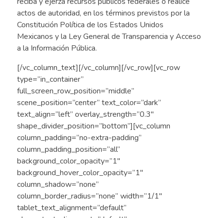
reciba y ejerza recursos públicos federales o realice
actos de autoridad, en los términos previstos por la
Constitución Política de los Estados Unidos
Mexicanos y la Ley General de Transparencia y Acceso
a la Información Pública.
[/vc_column_text][/vc_column][/vc_row][vc_row
type=”in_container”
full_screen_row_position=”middle”
scene_position=”center” text_color=”dark”
text_align=”left” overlay_strength=”0.3″
shape_divider_position=”bottom”][vc_column
column_padding=”no-extra-padding”
column_padding_position=”all”
background_color_opacity=”1″
background_hover_color_opacity=”1″
column_shadow=”none”
column_border_radius=”none” width=”1/1″
tablet_text_alignment=”default”