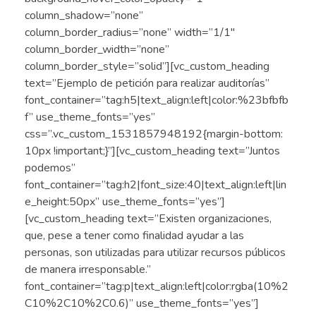
column_shadow=”none”
column_border_radius=”none” width=”1/1″
column_border_width=”none”
column_border_style=”solid”][vc_custom_heading
text=”Ejemplo de petición para realizar auditorías”
font_container=”tag:h5|text_align:left|color:%23bfbfb
f” use_theme_fonts=”yes”
css=”.vc_custom_1531857948192{margin-bottom:
10px !important;}”][vc_custom_heading text=”Juntos
podemos”
font_container=”tag:h2|font_size:40|text_align:left|lin
e_height:50px” use_theme_fonts=”yes”]
[vc_custom_heading text=”Existen organizaciones,
que, pese a tener como finalidad ayudar a las
personas, son utilizadas para utilizar recursos públicos
de manera irresponsable.”
font_container=”tag:p|text_align:left|color:rgba(10%2
C10%2C10%2C0.6)” use_theme_fonts=”yes”]