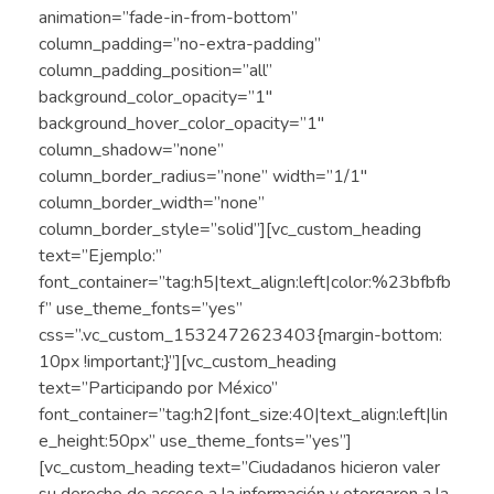
animation=”fade-in-from-bottom”
column_padding=”no-extra-padding”
column_padding_position=”all”
background_color_opacity=”1″
background_hover_color_opacity=”1″
column_shadow=”none”
column_border_radius=”none” width=”1/1″
column_border_width=”none”
column_border_style=”solid”][vc_custom_heading
text=”Ejemplo:”
font_container=”tag:h5|text_align:left|color:%23bfbfb
f” use_theme_fonts=”yes”
css=”.vc_custom_1532472623403{margin-bottom:
10px !important;}”][vc_custom_heading
text=”Participando por México”
font_container=”tag:h2|font_size:40|text_align:left|lin
e_height:50px” use_theme_fonts=”yes”]
[vc_custom_heading text=”Ciudadanos hicieron valer