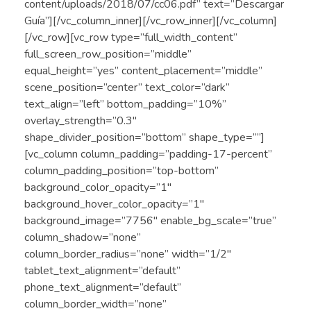
content/uploads/2018/07/cc06.pdf” text=”Descargar
Guía”][/vc_column_inner][/vc_row_inner][/vc_column]
[/vc_row][vc_row type=”full_width_content”
full_screen_row_position=”middle”
equal_height=”yes” content_placement=”middle”
scene_position=”center” text_color=”dark”
text_align=”left” bottom_padding=”10%”
overlay_strength=”0.3″
shape_divider_position=”bottom” shape_type=””]
[vc_column column_padding=”padding-17-percent”
column_padding_position=”top-bottom”
background_color_opacity=”1″
background_hover_color_opacity=”1″
background_image=”7756″ enable_bg_scale=”true”
column_shadow=”none”
column_border_radius=”none” width=”1/2″
tablet_text_alignment=”default”
phone_text_alignment=”default”
column_border_width=”none”