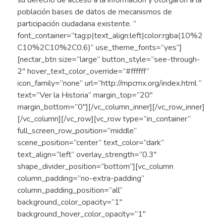
su derecho de acceso a la información y otorgaron a la
población bases de datos de mecanismos de
participación ciudadana existente. ”
font_container=”tag:p|text_align:left|color:rgba(10%2
C10%2C10%2C0.6)” use_theme_fonts=”yes”]
[nectar_btn size=”large” button_style=”see-through-
2″ hover_text_color_override=”#ffffff”
icon_family=”none” url=”http://mpcmx.org/index.html ”
text=”Ver la Historia” margin_top=”20″
margin_bottom=”0″][/vc_column_inner][/vc_row_inner]
[/vc_column][/vc_row][vc_row type=”in_container”
full_screen_row_position=”middle”
scene_position=”center” text_color=”dark”
text_align=”left” overlay_strength=”0.3″
shape_divider_position=”bottom”][vc_column
column_padding=”no-extra-padding”
column_padding_position=”all”
background_color_opacity=”1″
background_hover_color_opacity=”1″