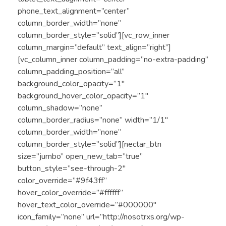
phone_text_alignment=”center”
column_border_width=”none”
column_border_style=”solid”][vc_row_inner
column_margin=”default” text_align=”right”]
[vc_column_inner column_padding=”no-extra-padding”
column_padding_position=”all”
background_color_opacity=”1″
background_hover_color_opacity=”1″
column_shadow=”none”
column_border_radius=”none” width=”1/1″
column_border_width=”none”
column_border_style=”solid”][nectar_btn
size=”jumbo” open_new_tab=”true”
button_style=”see-through-2″
color_override=”#9f43ff”
hover_color_override=”#ffffff”
hover_text_color_override=”#000000″
icon_family=”none” url=”http://nosotrxs.org/wp-