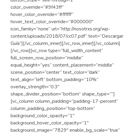
button_style=”see-through-2″
color_override=”#9f43ff”
hover_color_override=”#ffffff”
hover_text_color_override=”#000000″
icon_family=”none” url=”http://nosotrxs.org/wp-
content/uploads/2018/07/cc07.pdf” text=”Descargar
Guía”][/vc_column_inner][/vc_row_inner][/vc_column]
[/vc_row][vc_row type=”full_width_content”
full_screen_row_position=”middle”
equal_height=”yes” content_placement=”middle”
scene_position=”center” text_color=”dark”
text_align=”left” bottom_padding=”10%”
overlay_strength=”0.3″
shape_divider_position=”bottom” shape_type=””]
[vc_column column_padding=”padding-17-percent”
column_padding_position=”top-bottom”
background_color_opacity=”1″
background_hover_color_opacity=”1″
background_image=”7829″ enable_bg_scale=”true”