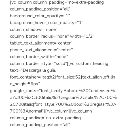
[vc_column column_padding=”no-extra-padding”
column_padding_position=”all”
background_color_opacity=”1″
background_hover_color_opacity=”1″
column_shadow=”none”
column_border_radius=”none” width=”1/2″
tablet_text_alignment=”center”
phone_text_alignment=”center”
column_border_width=”none”
column_border_style=”solid”][vc_custom_heading
text=”Descarga la guía.”
font_container=”tag:h2|font_size:52|text_align:left|lin
e_height:56px”
google_fonts=”font_family:Roboto%20Condensed%
3A300%2C300italic%2Cregular%2Citalic%2C700%
2C700italic|font_style:700%20bold%20regular%3A
700%3Anormal”][/vc_column][vc_column
column_padding=”no-extra-padding”
column_padding_position=”all”