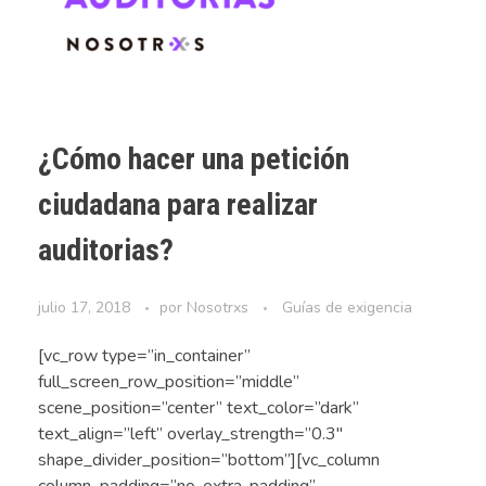
¿Cómo hacer una petición
ciudadana para realizar
auditorias?
julio 17, 2018
por
Nosotrxs
Guías de exigencia
[vc_row type=”in_container”
full_screen_row_position=”middle”
scene_position=”center” text_color=”dark”
text_align=”left” overlay_strength=”0.3″
shape_divider_position=”bottom”][vc_column
column_padding=”no-extra-padding”