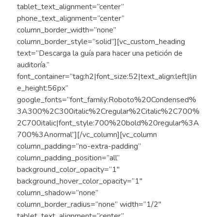
tablet_text_alignment=”center”
phone_text_alignment=”center”
column_border_width=”none”
column_border_style=”solid”][vc_custom_heading
text=”Descarga la guía para hacer una petición de
auditoría.”
font_container=”tag:h2|font_size:52|text_align:left|lin
e_height:56px”
google_fonts=”font_family:Roboto%20Condensed%
3A300%2C300italic%2Cregular%2Citalic%2C700%
2C700italic|font_style:700%20bold%20regular%3A
700%3Anormal”][/vc_column][vc_column
column_padding=”no-extra-padding”
column_padding_position=”all”
background_color_opacity=”1″
background_hover_color_opacity=”1″
column_shadow=”none”
column_border_radius=”none” width=”1/2″
tablet_text_alignment=”center”