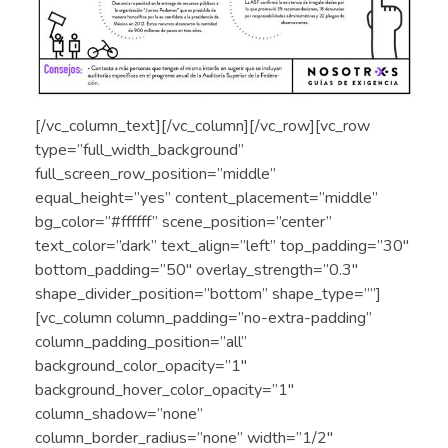
[/vc_column_text][/vc_column][/vc_row][vc_row
type=”full_width_background”
full_screen_row_position=”middle”
equal_height=”yes” content_placement=”middle”
bg_color=”#ffffff” scene_position=”center”
text_color=”dark” text_align=”left” top_padding=”30″
bottom_padding=”50″ overlay_strength=”0.3″
shape_divider_position=”bottom” shape_type=””]
[vc_column column_padding=”no-extra-padding”
column_padding_position=”all”
background_color_opacity=”1″
background_hover_color_opacity=”1″
column_shadow=”none”
column_border_radius=”none” width=”1/2″