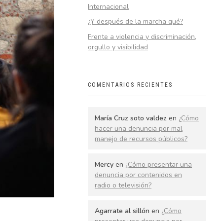
Internacional
¿Y después de la marcha qué?
Frente a violencia y discriminación,
orgullo y visibilidad
COMENTARIOS RECIENTES
María Cruz soto valdez
en
¿Cómo
hacer una denuncia por mal
manejo de recursos públicos?
Mercy
en
¿Cómo presentar una
denuncia por contenidos en
radio o televisión?
Agarrate al sillón
en
¿Cómo